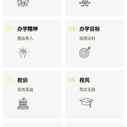
03
04
办学精神
办学目标
磨血育人
成德达材
05
06
校训
校风
坚苦真诚
笃实无我