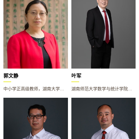
郭文静
叶军
中小学正高级教师，湖南大学硕士生导师，湖南省郭文静高中数学名师网络工作室首席名师，牵头全省数学教研资源开发、精品课与微课建设。 入选为长沙市“教育名师”，长沙市“卓越教师”高中数学学科带头人，长沙市数学教研基地主持人，长沙市名师农村工作站长沙县二中站驻站数学名师，长沙市高三教学工作视导专家。教育教学成绩显著，所带班级多次被评为长沙市先进班级、长沙市五四红旗团支部，所教学生有多人考上清华、北大等顶尖名校。现为明达中学科工班首席班主任，数学教研带头人。
湖南师范大学数学与统计学院退休教师，深耕数学教育 40 年，主攻竞赛数学、数学解题、高考命题与数学拔尖人才培养。他曾任学院竞赛数学、学科教学方向硕导，独立带教硕士 55 人，累计指导研究生 150 余人，2014 年获评教育部第四届全国教育硕士优秀导师。出版《数学奥林匹克教程》等十部专业著作，在《数学通报》等核心期刊刊发论文百余篇。2003 年创办天问数学，办学 18 年培养清北学子 400 余人，40 余人入选国家数学集训队。现为我校拔尖创新人才培养专家。