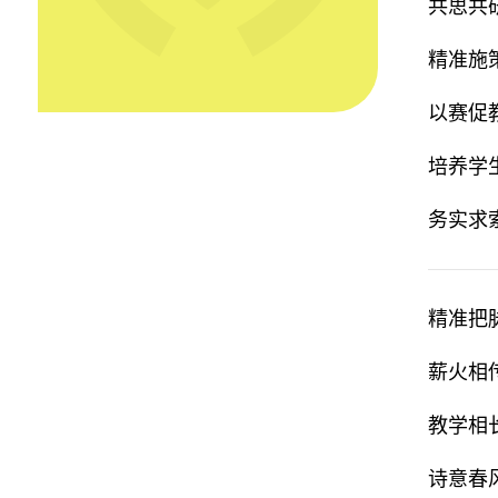
共思共
精准施
以赛促
培养学
务实求
薪火相
教学相
诗意春