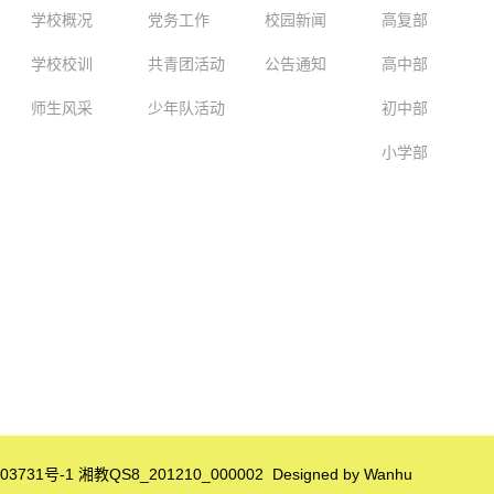
学校概况
党务工作
校园新闻
高复部
学校校训
共青团活动
公告通知
高中部
师生风采
少年队活动
初中部
小学部
03731号
-1 湘教QS8_201210_000002 Designed by
Wanhu