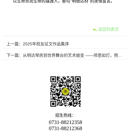
以生命点亮生命的摆渡人，那句“
明德达材
”的永恒誓言。
返回列表页
上一篇：2025年校友征文作品集序
下一篇：从明达琴房到世界舞台的艺术蜕变 ——师恩如灯，照我远行 （作者：陈子钦）
招生热线：
0731-88212358
0731-88212368