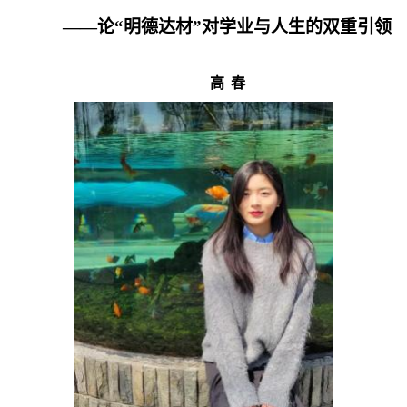
——论“明德达材”对学业与人生的双重引领
高
春