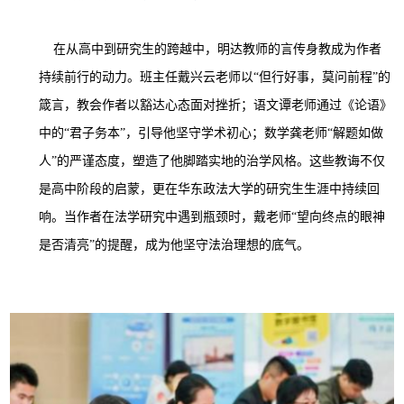
在从高中到研究生的跨越中，明达教师的言传身教成为作者
持续前行的动
力。班主任戴兴云老师以“但行好事，莫问前程
”的
箴言，教会作者以豁达心态面对挫折；语文谭老师通过《论语》
中的“君子务本
”，引导他坚守学术初心；数学龚老师“解题如做
人
”的严谨态度，塑造了他脚踏实地的治学风格。这些教诲不仅
是高中阶段的启蒙，更在华东政法大学的研究生生涯中持续回
响。当作者在法学研究中遇到瓶颈时，戴老师“望向终点的眼神
是否清亮”的提醒，成为他坚守法治理想的底气。