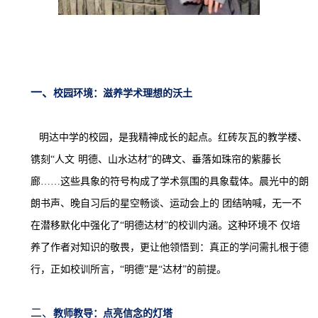
一、
校园环境：滋养学术理想的沃土
明达中学的校园，是我精神成长的起点。红砖灰瓦的教学楼、
镌刻“人文
明德、山水达材
”的碑文、垂落如珠帘的紫藤长
廊……这些具象的符号构成了
学术氛围的具象载体。晨光中的朗
朗书声、晚自习后的星空畅谈、运动会
上的
团结呐喊，无一不
在潜移默化中强化了“
明德达材”的校训内涵。这种环境不
仅培
养了作者对知识的敬畏，更让他领悟到：真正的学问需扎根于德
行，
正如校训所言，“
明德
”是“达材
”的前提。
二、
教师教导：点亮信念的灯塔