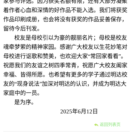
家参与评选。因为获奖名额有限，还有大部分凝聚
着作者
心血和深情
的好作品不能入选。我们将获奖
作品印刷成册，也会将没有获奖的作品妥善保存，
留待今后刊发。
校友是母校引以为豪的靓丽名片
；
母校是校友
魂牵梦萦的精神家园。感谢广大校友以生花妙笔对
母校进行讴歌和赞美，也欢迎大家
“常回家看看”。
祝愿我们的友谊之
树
四季常青，祝愿广大校友
阖家
幸福、皆得所愿。
也希望有更多的学子通过明达校
友的
“现身说法”加深对明达的认识，并成为明达大
家庭中的一员。
是为序。
2025年6月12日
返回列表页