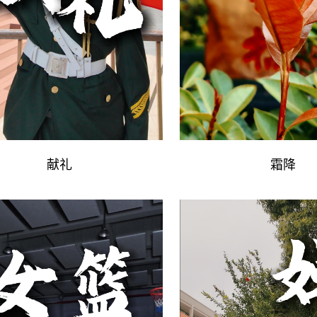
献礼
霜降