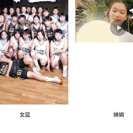
女篮
婵娟